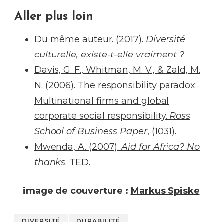
Aller plus loin
Du même auteur. (2017).
Diversité
culturelle, existe-t-elle vraiment ?
Davis, G. F., Whitman, M. V., & Zald, M.
N. (2006). The responsibility paradox:
Multinational firms and global
corporate social responsibility.
Ross
School of Business Paper
, (1031).
Mwenda, A. (2007).
Aid for Africa? No
thanks
. TED
.
image de couverture :
Markus Spiske
DIVERSITÉ
DURABILITÉ