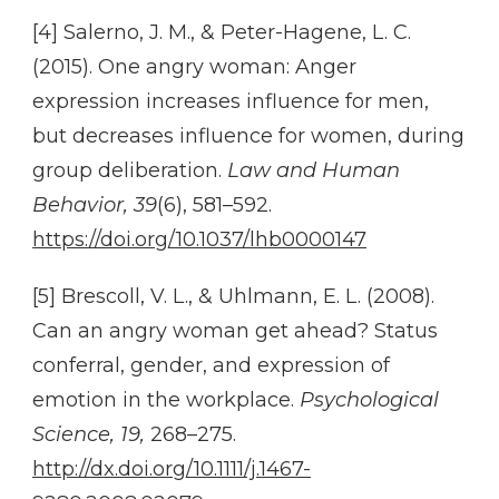
[4] Salerno, J. M., & Peter-Hagene, L. C.
(2015). One angry woman: Anger
expression increases influence for men,
but decreases influence for women, during
group deliberation.
Law and Human
Behavior, 39
(6), 581–592.
https://doi.org/10.1037/lhb0000147
[5] Brescoll, V. L., & Uhlmann, E. L. (2008).
Can an angry woman get ahead? Status
conferral, gender, and expression of
emotion in the workplace.
Psychological
Science, 19,
268–275.
http://dx.doi.org/10.1111/j.1467-