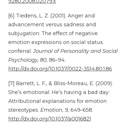
9280.2008.02079.x
[6] Tiedens, L. Z. (2001). Anger and
advancement versus sadness and
subjugation: The effect of negative
emotion expressions on social status
conferral.
Journal of Personality and Social
Psychology, 80,
86–94.
http://dx.doi.org/10.1037/0022-3514.80.1.86
[7] Barrett, L. F., & Bliss-Moreau, E. (2009).
She’s emotional. He’s having a bad day:
Attributional explanations for emotion
stereotypes.
Emotion, 9,
649–658.
http://dx.doi.org/10.1037/a0016821