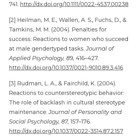
741.
http://dx.doi.org/10.1111/0022-4537.00238
[2] Heilman, M. E., Wallen, A. S., Fuchs, D., &
Tamkins, M. M. (2004). Penalties for
success: Reactions to women who succeed
at male gendertyped tasks.
Journal of
Applied Psychology, 89,
416–427.
http://dx.doi.org/10.1037/0021-9010.89.3.416
[3] Rudman, L. A., & Fairchild, K. (2004).
Reactions to counterstereotypic behavior:
The role of backlash in cultural stereotype
maintenance.
Journal
of Personality and
Social Psychology, 87,
157–176.
http://dx.doi.org/10.1037/0022-3514.87.2.157